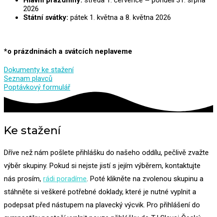
Hlavní prázdniny:
středa 1. července
–
pondělí 31. srpna
2026
Státní svátky:
pátek 1. května a 8. května 2026
*o prázdninách a svátcích neplaveme
Dokumenty ke stažení
Seznam plavců
Poptávkový formulář
Ke stažení
Dříve než nám pošlete přihlášku do našeho oddílu, pečlivě zvažte
výběr skupiny. Pokud si nejste jistí s jejím výběrem, kontaktujte
nás prosím,
rádi poradíme
. Poté klikněte na zvolenou skupinu a
stáhněte si veškeré potřebné doklady, které je nutné vyplnit a
podepsat před nástupem na plavecký výcvik. Pro přihlášení do