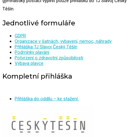
gymnastiky postačí vyplnit pouze přihlášku do TJ Slavoj Český
Těšín.
Jednotlivé formuláře
GDPR
Organizace v šatnách, vybavení, nemoc, náhrady
Přihláška TJ Slavoj Český Těšín
Podmínky plavání
Potvrzení o zdravotní způsobilosti
Výbava plavce
Kompletní přihláška
Přihláška do oddílu – ke stažení