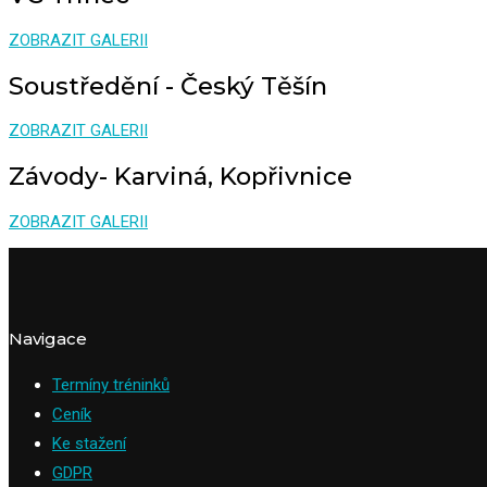
ZOBRAZIT GALERII
Soustředění - Český Těšín
ZOBRAZIT GALERII
Závody- Karviná, Kopřivnice
ZOBRAZIT GALERII
Navigace
Termíny tréninků
Ceník
Ke stažení
GDPR